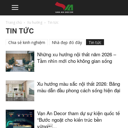
Trang chủ
Xu hướng
Tin tức
TIN TỨC
Chia sẻ kinh nghiệm
Nhà đẹp đó đây
Tin tức
Những xu hướng nội thất năm 2026 –
Tầm nhìn mới cho không gian sống
Xu hướng màu sắc nội thất 2026: Bảng
màu dẫn đầu phong cách sống hiện đại
Vạn An Decor tham dự sự kiện quốc tế
“Bước ngoặt cho kiến trúc bền
vững...