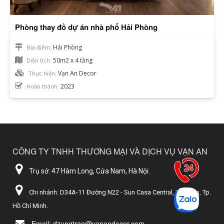
Phòng thay đồ dự án nhà phố Hải Phòng
Hải Phòng
Địa điểm:
50m2 x 4 tầng
Diện tích:
Vạn An Decor
Thực hiện:
2023
Hoàn thành:
CÔNG TY TNHH THƯƠNG MẠI VÀ DỊCH VỤ VẠN AN
Trụ sở: 47 Hàm Long, Cửa Nam, Hà Nội.
Chi nhánh: D34A-11 Đường N22 - Sun Casa Central, Vĩnh Tân, Tp.
Hồ Chí Minh.
Email: dzungtran@vanandecor.com