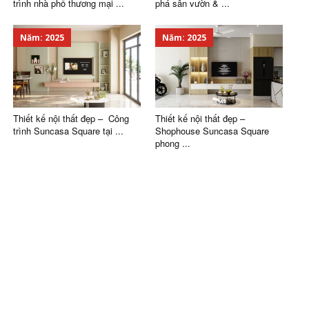
trình nhà phố thương mại ...
phá sân vườn & ...
Năm: 2025
Năm: 2025
Thiết kế nội thất đẹp – Công
Thiết kế nội thất đẹp –
trình Suncasa Square tại ...
Shophouse Suncasa Square
phong ...