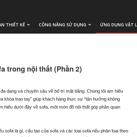
AN THIẾT KẾ
CÔNG NĂNG SỬ DỤNG
ỨNG DỤNG VẬT L
fa trong nội thất (Phần 2)
h đa dạng và chuyên sâu về bố trí mặt bằng. Chúng tôi am hiểu
Chìa khóa trao tay” giúp khách hàng thực sự “tận hưởng không
m hiểu dưới đây về sofa, một món đồ nội thất góp phần quan
u sofa là gì, cấu tạo của sofa và các loại sofa nếu phân loại theo