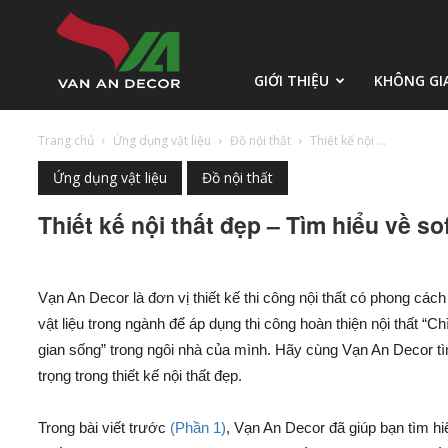
Vạn
GIỚI THIỆU
KHÔNG GI
Trang chủ
Ứng dụng vật liệu
Đồ nội thất
Thiết kế nội ...
An
Ứng dụng vật liệu
Đồ nội thất
Thiết kế nội thất đẹp – Tìm hiểu về so
Decor
Vạn An Decor là đơn vị thiết kế thi công nội thất có phong các
vật liệu trong ngành để áp dụng thi công hoàn thiện nội thất “
gian sống” trong ngôi nhà của mình. Hãy cùng Vạn An Decor tì
trọng trong thiết kế nội thất đẹp.
Trong bài viết trước
(Phần 1)
, Vạn An Decor đã giúp bạn tìm hiể