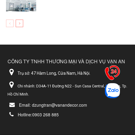
CÔNG TY TNHH THƯƠNG MẠI VÀ DỊCH VỤ VẠN AN
Trụ sở: 47 Hàm Long, Cửa Nam, Hà Nội.
Chi nhánh: D34A-11 Đường N22 - Sun Casa Central, Vĩnh Tân, Tp.
Hồ Chí Minh.
Email: dzungtran@vanandecor.com
Hotline:0903 268 885