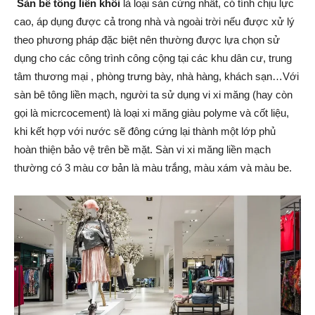
Sàn bê tông liền khối
là loại sàn cứng nhất, có tính chịu lực
cao, áp dụng được cả trong nhà và ngoài trời nếu được xử lý
theo phương pháp đặc biệt nên thường được lựa chọn sử
dụng cho các công trình công cộng tại các khu dân cư, trung
tâm thương mại , phòng trưng bày, nhà hàng, khách sạn…Với
sàn bê tông liền mạch, người ta sử dụng vi xi măng (hay còn
gọi là micrcocement) là loại xi măng giàu polyme và cốt liệu,
khi kết hợp với nước sẽ đông cứng lại thành một lớp phủ
hoàn thiện bảo vệ trên bề mặt. Sàn vi xi măng liền mạch
thường có 3 màu cơ bản là màu trắng, màu xám và màu be.