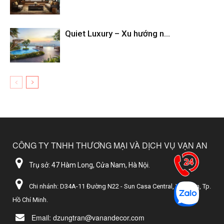
Quiet Luxury – Xu hướng n...
CÔNG TY TNHH THƯƠNG MẠI VÀ DỊCH VỤ VẠN AN
Trụ sở: 47 Hàm Long, Cửa Nam, Hà Nội.
Chi nhánh: D34A-11 Đường N22 - Sun Casa Central, Vĩnh Tân, Tp.
Hồ Chí Minh.
Email: dzungtran@vanandecor.com