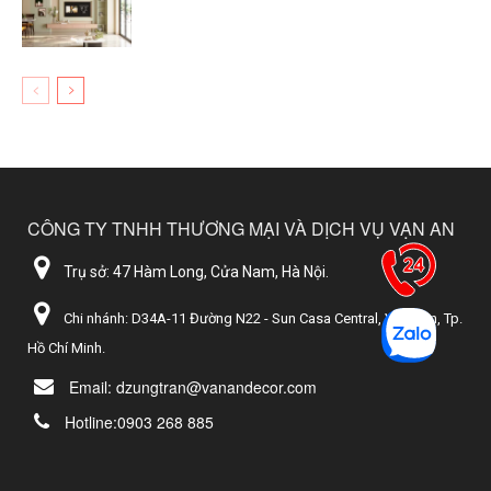
CÔNG TY TNHH THƯƠNG MẠI VÀ DỊCH VỤ VẠN AN
Trụ sở: 47 Hàm Long, Cửa Nam, Hà Nội.
Chi nhánh: D34A-11 Đường N22 - Sun Casa Central, Vĩnh Tân, Tp.
Hồ Chí Minh.
Email: dzungtran@vanandecor.com
Hotline:0903 268 885