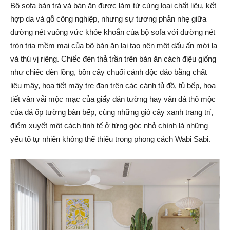
Bộ sofa bàn trà và bàn ăn được làm từ cùng loại chất liệu, kết
hợp da và gỗ công nghiệp, nhưng sự tương phản nhẹ giữa
đường nét vuông vức khỏe khoắn của bộ sofa với đường nét
tròn trịa mềm mại của bộ bàn ăn lại tạo nên một dấu ấn mới lạ
và thú vị riêng. Chiếc đèn thả trần trên bàn ăn cách điệu giống
như chiếc đèn lồng, bồn cây chuối cảnh độc đáo bằng chất
liệu mây, họa tiết mây tre đan trên các cánh tủ đồ, tủ bếp, họa
tiết vân vải mộc mạc của giấy dán tường hay vân đá thô mộc
của đá ốp tường bàn bếp, cùng những giỏ cây xanh trang trí,
điểm xuyết một cách tinh tế ở từng góc nhỏ chính là những
yếu tố tự nhiên không thể thiếu trong phong cách Wabi Sabi.