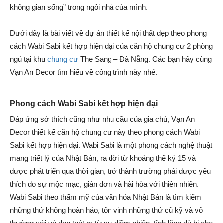
không gian sống” trong ngôi nhà của mình.
Dưới đây là bài viết về dự án thiết kế nội thất đẹp theo phong
cách Wabi Sabi kết hợp hiện đại của căn hộ chung cư 2 phòng
ngủ tại khu
chung cư
The Sang – Đà Nẵng. Các bạn hãy cùng
Vạn An Decor tìm hiểu về công trình này nhé.
Phong cách Wabi Sabi kết hợp hiện đại
Đáp ứng sở thích cũng như nhu cầu của gia chủ, Vạn An
Decor thiết kế căn hộ chung cư này theo phong cách Wabi
Sabi kết hợp hiện đại. Wabi Sabi là một phong cách nghệ thuật
mang triết lý của Nhật Bản, ra đời từ khoảng thế kỷ 15 và
được phát triển qua thời gian, trở thành trường phái được yêu
thích do sự mộc mạc, giản đơn và hài hòa với thiên nhiên.
Wabi Sabi theo thẩm mỹ của văn hóa Nhật Bản là tìm kiếm
những thứ không hoàn hảo, tôn vinh những thứ cũ kỹ và vô
thường với vẻ đẹp toát ra từ sự điềm nhiên, tĩnh lặng dù bị che