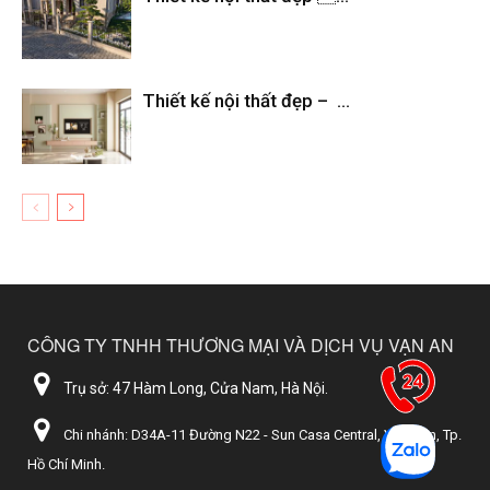
Thiết kế nội thất đẹp – ...
CÔNG TY TNHH THƯƠNG MẠI VÀ DỊCH VỤ VẠN AN
Trụ sở: 47 Hàm Long, Cửa Nam, Hà Nội.
Chi nhánh: D34A-11 Đường N22 - Sun Casa Central, Vĩnh Tân, Tp.
Hồ Chí Minh.