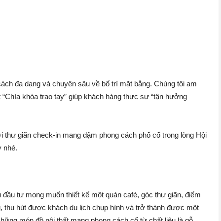
g cách đa dạng và chuyên sâu về bố trí mặt bằng. Chúng tôi am
hất “Chìa khóa trao tay” giúp khách hàng thực sự “tận hưởng
 nơi thư giãn check-in mang đậm phong cách phố cổ trong lòng Hội
y nhé.
hủ đầu tư mong muốn thiết kế một quán café, góc thư giãn, điểm
, thu hút được khách du lịch chụp hình và trở thành được một
ững món đồ nội thất mang phong cách cổ từ chất liệu là gỗ