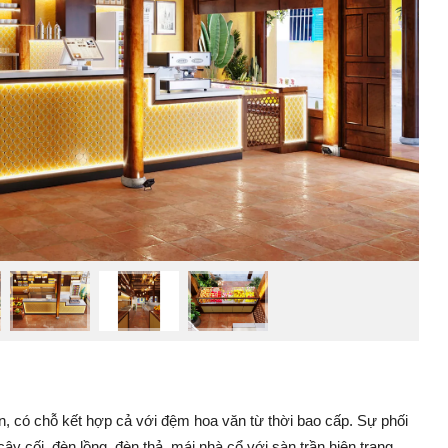
ên, có chỗ kết hợp cả với đệm hoa văn từ thời bao cấp. Sự phối
cây cối, đèn lồng, đèn thả, mái nhà cổ với sàn trần hiện trạng