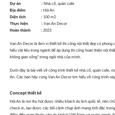
Dự án :
Nhà cổ, quán cafe
Địa điểm :
Hội An
Diện tích :
100 m2
Thực hiện :
Vạn An Decor
Hoàn thành :
2023
Vạn An Decor là đơn vị thiết kế thi công nội thất đẹp có phon
hiểu vật liệu trong ngành để áp dụng thi công hoàn thiện nội t
không gian sống” trong ngôi nhà của mình.
Dưới đây là bài viết về công trình thiết kế nhà cổ, quán cafe,
An. Các bạn hãy cùng Vạn An Decor tìm hiểu về công trình nà
Concept thiết kế
Hội An là nơi thu hút được nhiều khách du lịch quốc tế, nên c
check-in, tạo được các bối cảnh chụp ảnh mang tính đặc trưng
điểm đến quen thuộc cho du khách Việt Nam và nước ngoài. Nh