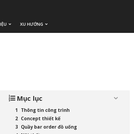
IỆU
XU HƯỚNG
Mục lục
Thông tin công trình
Concept thiết kế
Quầy bar order đồ uống