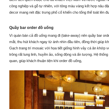
công nghiệp và gỗ tự nhiên, với tông màu vàng kết hợp nâu đậ
decor mang nét đặc trưng phố cổ khiến cho tổng thể toát lên đ
Quầy bar order đồ uống
Vì quán bán cả đồ uống mang đi (take-away) nên quầy bar order 
mắt, thu hút khách ngay từ ánh nhìn đầu tiên, đồng thời giúp
Gạch trang trí mosaic với họa tiết giống hình vảy cá ăn khớp vớ
trông rất lung linh, huyền ảo, sống động và ấn tượng. Hệ thống
quan, giúp khách thuận tiện khi order đồ uống,