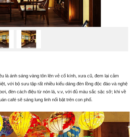
ều là ánh sáng vàng tôn lên vẻ cổ kính, xưa cũ, đem lại cảm
biệt, với bộ sưu tập rất nhiều kiểu dáng đèn lồng độc đáo và nghệ
bơi, đèn cách điệu từ nón lá, v.v, với đủ màu sắc sặc sỡ; khi về
án café sẽ sáng lung linh nổi bật trên con phố.