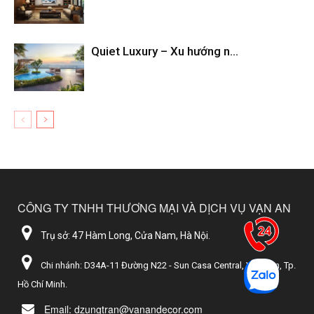
Quiet Luxury – Xu hướng n...
CÔNG TY TNHH THƯƠNG MẠI VÀ DỊCH VỤ VẠN AN
Trụ sở: 47 Hàm Long, Cửa Nam, Hà Nội.
Chi nhánh: D34A-11 Đường N22 - Sun Casa Central, Vĩnh Tân, Tp.
Hồ Chí Minh.
Email: dzungtran@vanandecor.com