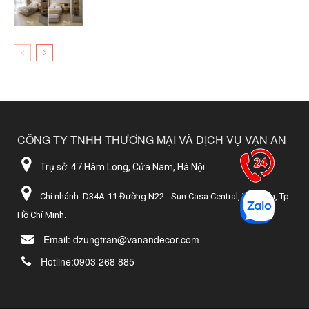
CÔNG TY TNHH THƯƠNG MẠI VÀ DỊCH VỤ VẠN AN
Trụ sở: 47 Hàm Long, Cửa Nam, Hà Nội.
Chi nhánh: D34A-11 Đường N22 - Sun Casa Central, Vĩnh Tân, Tp.
Hồ Chí Minh.
Email: dzungtran@vanandecor.com
Hotline:0903 268 885