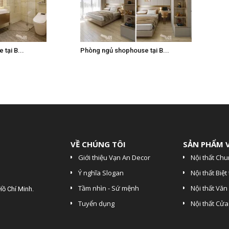
tại B...
Phòng ngủ shophouse tại B...
VỀ CHÚNG TÔI
SẢN PHẨM 
Giới thiệu Vạn An Decor
Nội thất Chu
Ý nghĩa Slogan
Nội thất Biệt
Tầm nhìn - Sứ mệnh
Nội thất Vă
Hồ Chí Minh.
Tuyển dụng
Nội thất Cử