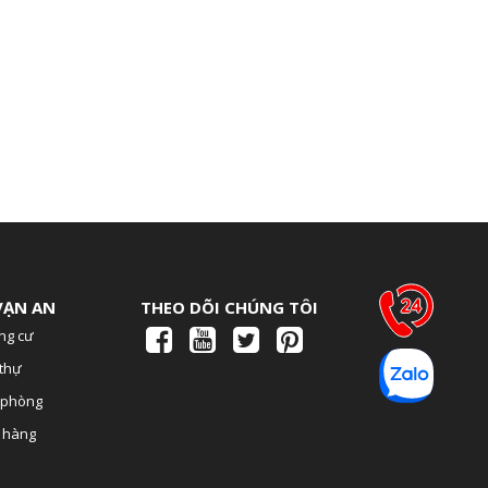
VẠN AN
THEO DÕI CHÚNG TÔI
ng cư
 thự
n phòng
a hàng