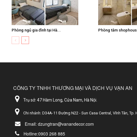
Phòng ngủ gia đình tại Hà...
Phòng tắm shophouse 
CÔNG TY TNHH THƯƠNG MẠI VÀ DỊCH VỤ VẠN AN
Trụ sở: 47 Hàm Long, Cửa Nam, Hà Nội.
Chi nhánh: D34A-11 Đường N22 - Sun Casa Central, Vĩnh Tân, Tp. 
Email: dzungtran@vanandecor.com
Hotline:0903 268 885