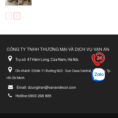
CÔNG TY TNHH THƯƠNG MẠI VÀ DỊCH VỤ VẠN AN
Trụ sở: 47 Hàm Long, Cửa Nam, Hà Nội.
Chi nhánh: D34A-11 Đường N22 - Sun Casa Central, Vĩnh Tân, Tp.
Hồ Chí Minh.
Email: dzungtran@vanandecor.com
Hotline:0903 268 885